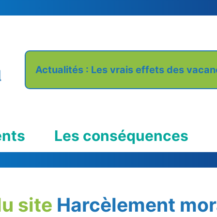
.
Actualités : Les vrais effets des vaca
ents
Les conséquences
u site
Harcèlement mor