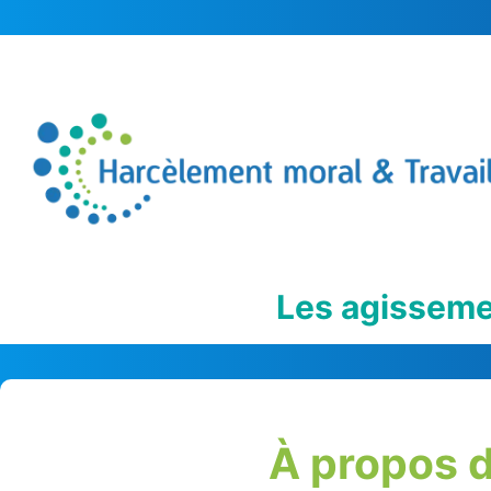
Aller
au
contenu
Les agissem
À propos d