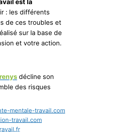
vail est la
ir : les différents
es de ces troubles et
éalisé sur la base de
sion et votre action.
renys
décline son
emble des risques
te-mentale-travail.com
ion-travail.com
avail.fr