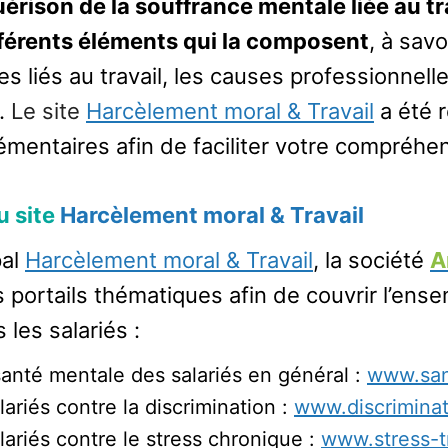
uérison de la souffrance mentale liée au tra
férents éléments qui la composent
, à savo
s liés au travail, les causes professionnell
i.
Le site
Harcèlement moral & Travail
a été r
émentaires afin de faciliter votre compréhen
u site
Harcèlement moral & Travail
pal
Harcèlement moral & Travail
, la société
A
s portails thématiques afin de couvrir l’ens
les salariés :
santé mentale des salariés en général :
www.san
lariés contre la discrimination :
www.discriminat
lariés contre le stress chronique :
www.stress-tr